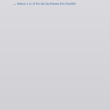
← Retour à
Lɛ iè kìe làa làa bũamu bòo buièlén