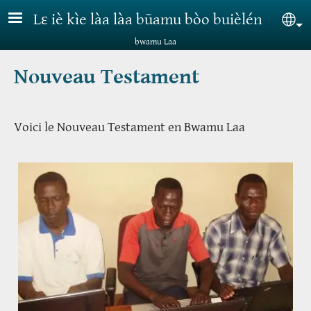
Aller au contenu principal
Lɛ iè kìe làa làa bũamu bòo buièlén
Sel
bwamu Laa
Nouveau Testament
Voici le Nouveau Testament en Bwamu Laa